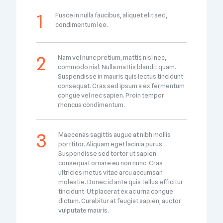
Fusce in nulla faucibus, aliquet elit sed,
condimentum leo.
Nam vel nunc pretium, mattis nisl nec,
commodo nisl. Nulla mattis blandit quam.
Suspendisse in mauris quis lectus tincidunt
consequat. Cras sed ipsum a ex fermentum
congue vel nec sapien. Proin tempor
rhoncus condimentum.
Maecenas sagittis augue at nibh mollis
porttitor. Aliquam eget lacinia purus.
Suspendisse sed tortor ut sapien
consequat ornare eu non nunc. Cras
ultricies metus vitae arcu accumsan
molestie. Donec id ante quis tellus efficitur
tincidunt. Ut placerat ex ac urna congue
dictum. Curabitur at feugiat sapien, auctor
vulputate mauris.