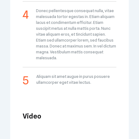
Donec pellentesque consequat nulla, vitae
malesuada tortor egestas in. Etiam aliquam
lacus et condimentum efficitur. Etiam
suscipit metus at nulla mattis porta. Nunc
vitae aliquam eros, et tincidunt sapien.
Etiam sed ullamcorper lorem, sed faucibus
massa. Donec at maximus sem. In vel dictum
magna. Vestibulum mattis consequat
malesuada.
Aliquam sit amet augue in purus posuere
ullamcorper eget vitae lectus.
Video