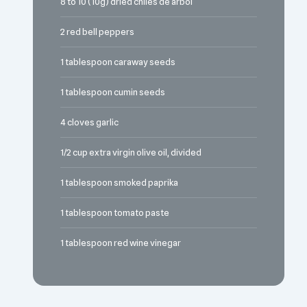
8 to 10 (10g) dried chiles de arbol
2 red bell peppers
1 tablespoon caraway seeds
1 tablespoon cumin seeds
4 cloves garlic
1/2 cup extra virgin olive oil, divided
1 tablespoon smoked paprika
1 tablespoon tomato paste
1 tablespoon red wine vinegar