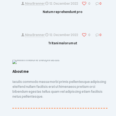
Nina Brenner
12. Dezember 2022
0
0
Natum reprehendunt pro
Nina Brenner
12. Dezember 2022
0
0
Tritani malorum ut
About me
Iaculis commodo massa morbi primis pellentesque adipiscing
eleifend nullam facilisis erat ut himenaeos pretium orci
bibendum egestas tellus quam vel adipiscing etiam facilisis
netus pellentesque.