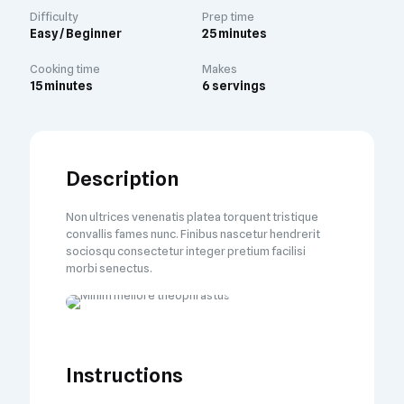
Difficulty
Prep time
Easy / Beginner
25 minutes
Cooking time
Makes
15 minutes
6 servings
Description
Non ultrices venenatis platea torquent tristique
convallis fames nunc. Finibus nascetur hendrerit
sociosqu consectetur integer pretium facilisi
morbi senectus.
Instructions