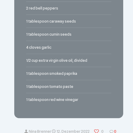
2 red bell peppers
1 tablespoon caraway seeds
1 tablespoon cumin seeds
4 cloves garlic
1/2 cup extra virgin olive oil, divided
1 tablespoon smoked paprika
1 tablespoon tomato paste
1 tablespoon red wine vinegar
Nina Brenner
12. Dezember 2022
0
0