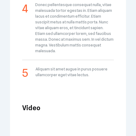
Donec pellentesque consequat nulla, vitae
malesuada tortor egestas in. Etiam aliquam
lacus et condimentum efficitur. Etiam
suscipit metus at nulla mattis porta. Nunc
vitae aliquam eros, et tincidunt sapien.
Etiam sed ullamcorper lorem, sed faucibus
massa. Donec at maximus sem. In vel dictum
magna. Vestibulum mattis consequat
malesuada.
Aliquam sit amet augue in purus posuere
ullamcorper eget vitae lectus.
Video