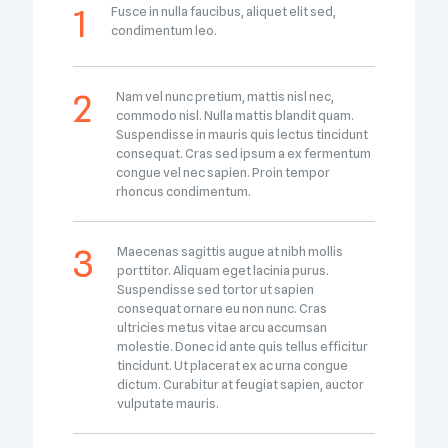
Fusce in nulla faucibus, aliquet elit sed,
condimentum leo.
Nam vel nunc pretium, mattis nisl nec,
commodo nisl. Nulla mattis blandit quam.
Suspendisse in mauris quis lectus tincidunt
consequat. Cras sed ipsum a ex fermentum
congue vel nec sapien. Proin tempor
rhoncus condimentum.
Maecenas sagittis augue at nibh mollis
porttitor. Aliquam eget lacinia purus.
Suspendisse sed tortor ut sapien
consequat ornare eu non nunc. Cras
ultricies metus vitae arcu accumsan
molestie. Donec id ante quis tellus efficitur
tincidunt. Ut placerat ex ac urna congue
dictum. Curabitur at feugiat sapien, auctor
vulputate mauris.