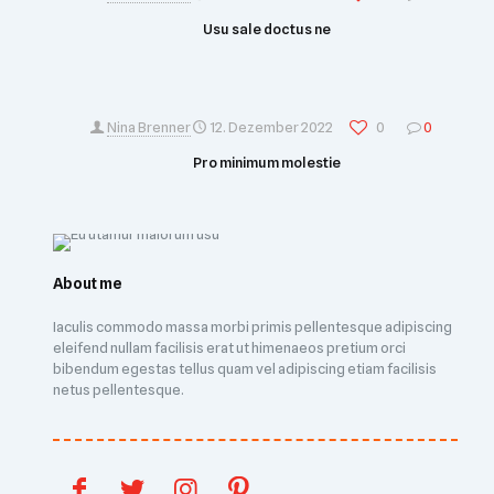
Usu sale doctus ne
Nina Brenner
12. Dezember 2022
0
0
Pro minimum molestie
About me
Iaculis commodo massa morbi primis pellentesque adipiscing
eleifend nullam facilisis erat ut himenaeos pretium orci
bibendum egestas tellus quam vel adipiscing etiam facilisis
netus pellentesque.