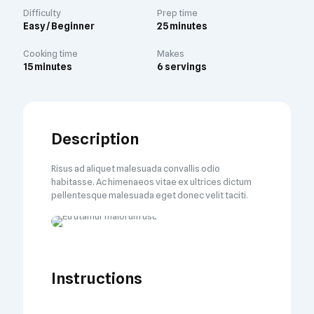
Difficulty
Prep time
Easy / Beginner
25 minutes
Cooking time
Makes
15 minutes
6 servings
Description
Risus ad aliquet malesuada convallis odio
habitasse. Ac himenaeos vitae ex ultrices dictum
pellentesque malesuada eget donec velit taciti.
Instructions