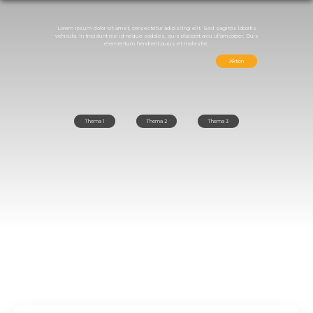
Lorem
ipsum
dolor
sit
amet,
consectetur
adipiscing
elit.
Sed
sagittis
lobortis
vehicula.
In
tincidunt
nisi
id
neque
sodales,
quis
placerat
arcu
ullamcorper.
Duis
elementum
hendrerit
purus
et
molestie.
Aktion
Thema 1
Thema 2
Thema 3